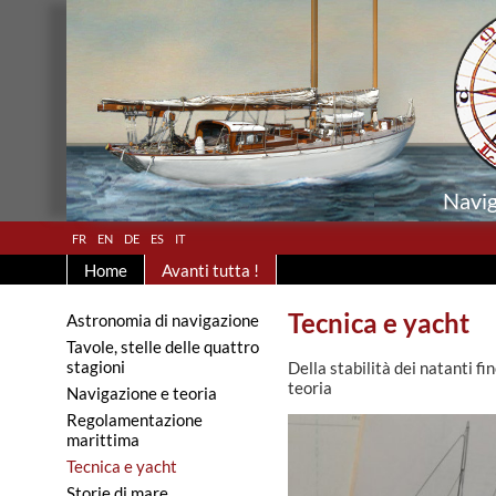
Navig
fr
en
de
es
it
Home
Avanti tutta !
Tecnica e yacht
Astronomia di navigazione
Tavole, stelle delle quattro
stagioni
Della stabilità dei natanti fi
teoria
Navigazione e teoria
Regolamentazione
marittima
Tecnica e yacht
Storie di mare