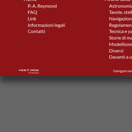
P.-A. Reymond
Astronomia
FAQ
Tavole, stel
Link
Navigazione
Informazioni legali
Regolament
Contatti
Tecnica e y
Storie di m
Modellismo
Diversi
Davanti a u
Navigare nec