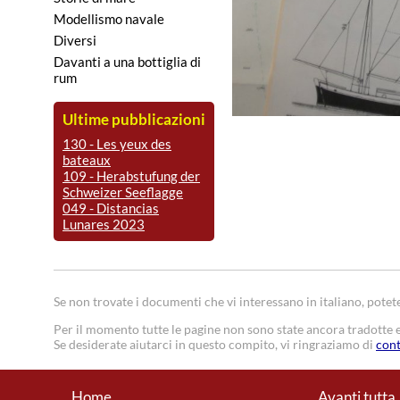
Modellismo navale
Diversi
Davanti a una bottiglia di
rum
Ultime pubblicazioni
130 - Les yeux des
bateaux
109 - Herabstufung der
Schweizer Seeflagge
049 - Distancias
Lunares 2023
Se non trovate i documenti che vi interessano in italiano, potete
Per il momento tutte le pagine non sono state ancora tradotte e
Se desiderate aiutarci in questo compito, vi ringraziamo di
cont
Home
Avanti tutta 