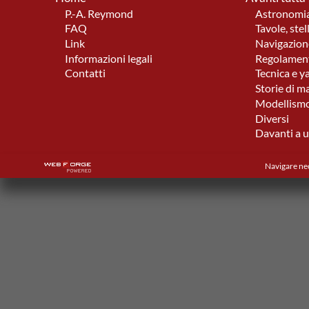
P.-A. Reymond
Astronomia
FAQ
Tavole, stel
Link
Navigazione
Informazioni legali
Regolament
Contatti
Tecnica e y
Storie di m
Modellismo
Diversi
Davanti a u
Navigare nec