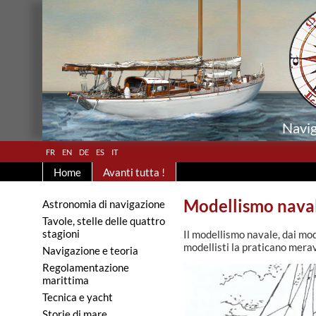
Navig
fr
en
de
es
it
Home
Avanti tutta !
Modellismo nava
Astronomia di navigazione
Tavole, stelle delle quattro
stagioni
Il modellismo navale, dai mod
modellisti la praticano merav
Navigazione e teoria
Regolamentazione
marittima
Tecnica e yacht
Storie di mare