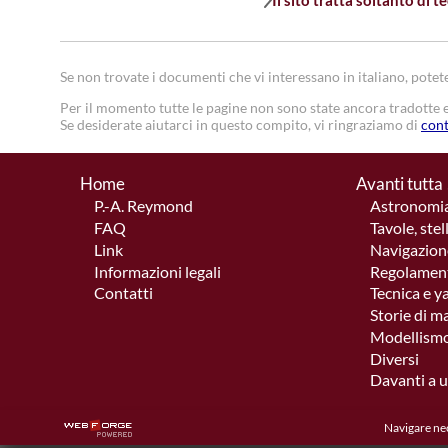
Il sito tratta soltanto di 
Se non trovate i documenti che vi interessano in italiano, potete
Per il momento tutte le pagine non sono state ancora tradotte e
Se desiderate aiutarci in questo compito, vi ringraziamo di
cont
Home
Avanti tutta 
P.-A. Reymond
Astronomia
FAQ
Tavole, stel
Link
Navigazione
Informazioni legali
Regolament
Contatti
Tecnica e y
Storie di m
Modellismo
Diversi
Davanti a u
Navigare nec