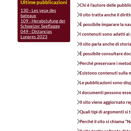
Ultime pubblicazioni
Chi è l’autore delle pubbli
130 - Les yeux des
Il sito tratta anche il diri
bateaux
109 - Herabstufung der
È possibile imparare la n
Schweizer Seeflagge
049 - Distancias
I contenuti sono adatti ai 
Lunares 2023
Il sito parla anche di stor
È possibile consultare doc
Perché preservare i metod
Esistono contenuti sulla 
Le pubblicazioni sono dispo
I documenti possono essere
Il sito viene aggiornato 
Quali tipi di argomenti si
Perché il sito si chiama “