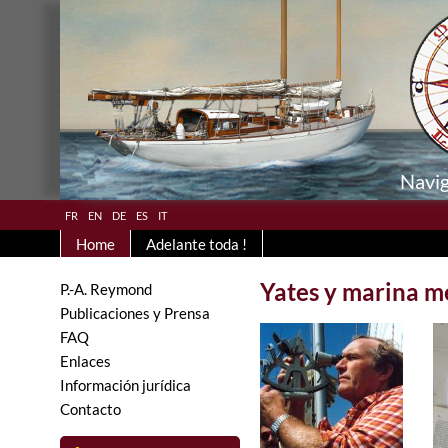
Navig
fr
en
de
es
it
Home
Adelante toda !
Yates y marina m
P.-A. Reymond
Publicaciones y Prensa
FAQ
Enlaces
Información jurídica
Contacto