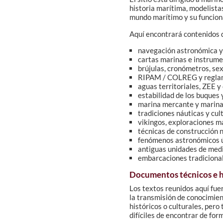
historia marítima, modelista
mundo marítimo y su funcio
Aquí encontrará contenidos 
navegación astronómica y 
cartas marinas e instrum
brújulas, cronómetros, sex
RIPAM / COLREG y regla
aguas territoriales, ZEE y
estabilidad de los buques
marina mercante y marina
tradiciones náuticas y cu
vikingos, exploraciones m
técnicas de construcción 
fenómenos astronómicos ú
antiguas unidades de medid
embarcaciones tradicional
Documentos técnicos e hi
Los textos reunidos aquí fue
la transmisión de conocimie
históricos o culturales, per
difíciles de encontrar de form