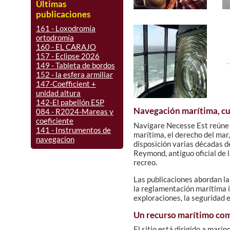
Últimas
publicaciones
161 - Loxodromía
ortodromía
160 - EL CARAJO
157 - Eclipse 2026
149 - Tableta de bordos
152 - la esfera armiliar
147-Coefficient +
unidad altura
142-El pabellón ESP
Navegación marítima, cu
084 - R2024-Mareas y
coeficiente
Navigare Necesse Est reúne 
141 - Instrumentos de
marítima, el derecho del mar, 
navegacion
disposición varias décadas d
Reymond, antiguo oficial de 
recreo.
Las publicaciones abordan la
la reglamentación marítima in
exploraciones, la seguridad 
Un recurso marítimo co
El sitio está dirigido a mari