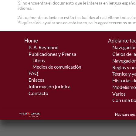
Si no encuentra el documento que le interesa en lengua español
idioma.
Actualmente todavía no están traducidas al castellano todas las
Si quiere Vd. ayudarnos en esta tarea, se lo agradeceremos muc
Home
Adelante tod
P.-A. Reymond
Navegación
Publicaciones y Prensa
Cielos de l
Libros
Navegación
Medios de comunicación
Reglas y n
FAQ
Técnica y y
Enlaces
Historias d
Información jurídica
Modelismo
Contacto
Varios
Con una bot
Navigare nece