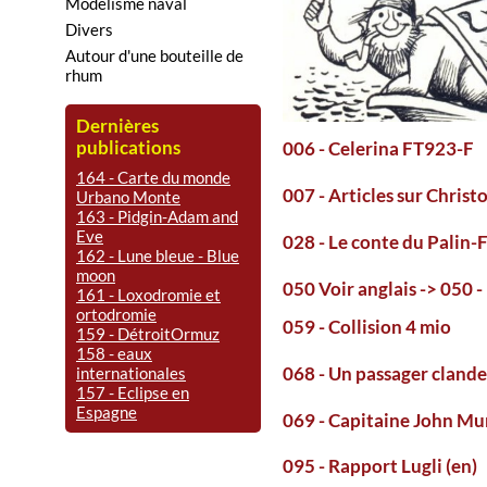
Modélisme naval
Divers
Autour d'une bouteille de
rhum
Dernières
publications
006 - Celerina FT923-F
164 - Carte du monde
007 - Articles sur Chri
Urbano Monte
163 - Pidgin-Adam and
Eve
028 - Le conte du Palin-
162 - Lune bleue - Blue
moon
050 Voir anglais -> 05
161 - Loxodromie et
ortodromie
059 - Collision 4 mio
159 - DétroitOrmuz
158 - eaux
068 - Un passager clande
internationales
157 - Eclipse en
Espagne
069 - Capitaine John Mu
095 - Rapport Lugli (en)