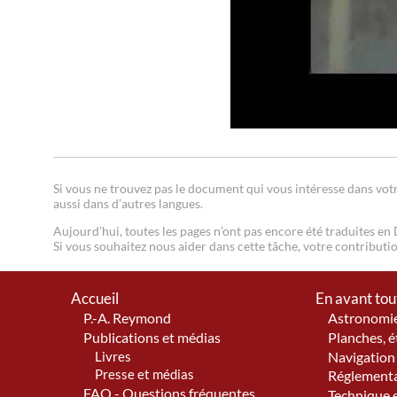
Si vous ne trouvez pas le document qui vous intéresse dans votr
aussi dans d’autres langues.
Aujourd’hui, toutes les pages n’ont pas encore été traduites en D
Si vous souhaitez nous aider dans cette tâche, votre contribut
Accueil
En avant tou
P.-A. Reymond
Astronomie
Publications et médias
Planches, é
Livres
Navigation 
Presse et médias
Réglementa
FAQ - Questions fréquentes
Technique e