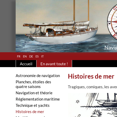
Navig
fr
en
de
es
it
Accueil
En avant toute !
Histoires de mer
Astronomie de navigation
Planches, étoiles des
quatre saisons
Tragiques, comiques, les ave
Navigation et théorie
Réglementation maritime
Technique et yachts
Histoires de mer